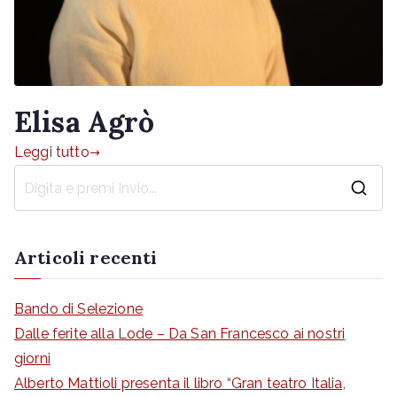
Elisa Agrò
Leggi tutto
R
i
c
Articoli recenti
e
r
Bando di Selezione
c
Dalle ferite alla Lode – Da San Francesco ai nostri
a
giorni
p
Alberto Mattioli presenta il libro “Gran teatro Italia,