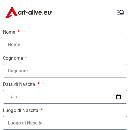
Art-Alive.eu
think of differently Art!
Nome
Cognome
Data di Nascita
Luogo di Nascita