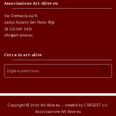
Associazione Art-Alive.eu
Via Cremasca 24/A
24052 Azzano San Paolo (Bg)
39 331 540 0431
info@art-alive.eu
Cerca in art-alive
Ri
pe
Copyright © 2020
Art-Alive.eu
. - created by
CSRGEST s.r.l.
Assocciazione Art-Alive.eu