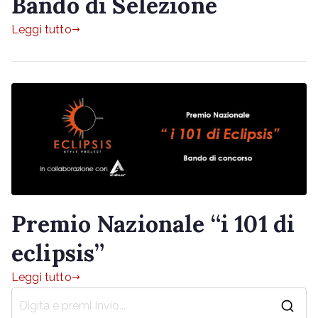
Bando di Selezione
Leggi tutto
Premio Nazionale “i 101 di
eclipsis”
Leggi tutto
R