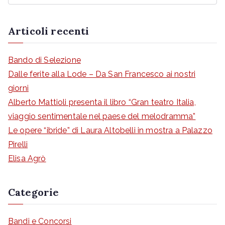
i
c
Articoli recenti
e
r
Bando di Selezione
c
Dalle ferite alla Lode – Da San Francesco ai nostri
a
giorni
p
Alberto Mattioli presenta il libro “Gran teatro Italia,
e
viaggio sentimentale nel paese del melodramma”
r
Le opere “ibride” di Laura Altobelli in mostra a Palazzo
:
Pirelli
Elisa Agrò
Categorie
Bandi e Concorsi