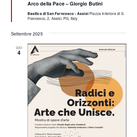
Arco della Pace – Giorgio Butini
g
n
Basilica di San Farncesco - Assisi
Piazza Inferiore di S.
a
Francesco, 2, Assisi, PG, Italy
l
a
t
Settembre 2025
i
GIO
4