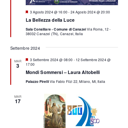
n
a
s
a
S
3 Agosto 2024 @ 16:00
-
24 Agosto 2024 @ 20:00
t
e
l
v
La Bellezza della Luce
g
e
a
n
i
Sala Consiliare - Comune di Canazei
Via Roma, 12 -
a
N
d
38032 Canazei (TN), Canazei, Italia
l
a
g
a
a
t
Settembre 2024
i
t
v
a
a
i
S
3 Settembre 2024 @ 08:00
-
12 Settembre 2024 @
MAR
e
z
17:00
3
.
g
g
Mondi Sommersi – Laura Altobelli
n
i
a
a
Palazzo Pirelli
Via Fabio Filzi 22, Milano, MI, Italia
l
z
a
o
t
i
i
MAR
n
17
o
e
n
e