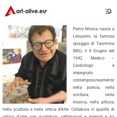
Art-Alive.eu
think of differently Art!
Pietro Mosca nasce a
Letojanni, la famosa
spiaggia di Taormina
(MS), il 6 Giugno del
1942. Medico –
Cardiologo è
impegnato
contemporaneamente
nella poesia, nella
scrittura, nella
musica, nella pittura,
nella scultura e nella critica d’Arte. Collabora in qualità di
critico d’arte con quotidiani, settimanali e mensili e ha